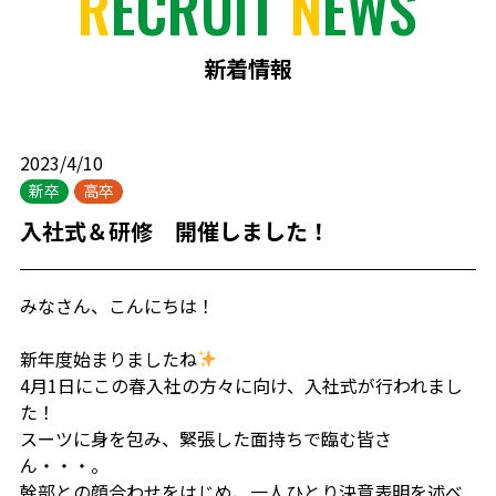
R
ECRUIT
N
EWS
新着情報
2023/4/10
新卒
高卒
入社式＆研修 開催しました！
みなさん、こんにちは！
新年度始まりましたね
4月1日にこの春入社の方々に向け、入社式が行われまし
た！
スーツに身を包み、緊張した面持ちで臨む皆さ
ん・・・。
幹部との顔合わせをはじめ、一人ひとり決意表明を述べ