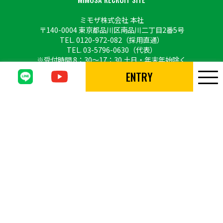
ミモザ株式会社 本社
〒140-0004 東京都品川区南品川二丁目2番5号
TEL.
0120-972-082
（採用直通）
TEL.
03-5796-0630
（代表）
※受付時間 8：30〜17：30 土日・年末年始除く
ENTRY
Copyright © MIMOSA CO., LTD. All Rights Reserved.