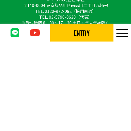
〒140-0004 東京都品川区南品川二丁目2番5号
TEL.
0120-972-082
（採用直通）
TEL.
03-5796-0630
（代表）
※受付時間 8：30〜17：30 土日・年末年始除く
ENTRY
Copyright © MIMOSA CO., LTD. All Rights Reserved.