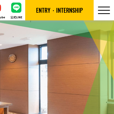
ENTRY
・INTERNSHIP
ube
公式LINE